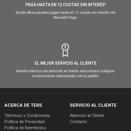
PAGA HASTA EN 12 CUOTAS SIN INTERÉS!
Desde Ahora puedes pagar hasta en 12 cuotas sin interés con
Mercado Pago.
EL MEJOR SERVICIO AL CLIENTE
Nuestro Servicio de atención al cliente solucionará cualquier
inconveniente relacionado con tu pedido.
ACERCA DE TERS
SERVICIO AL CLIENTE
Términos y Condiciones
Atención al Cliente
Política de Privacidad
Contacto
Política de Reembolso