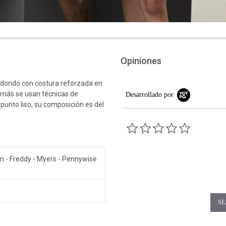
Opiniones
edondo con costura reforzada en
emás se usan técnicas de
Desarrollado por
 punto liso, su composición es del
0.0 star rati
son - Freddy - Myers - Pennywise
SE