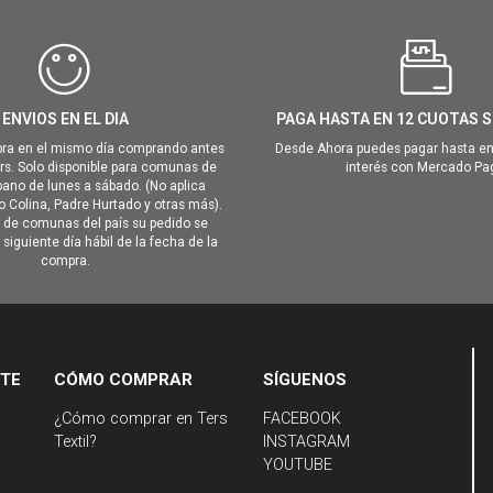
ENVIOS EN EL DIA
PAGA HASTA EN 12 CUOTAS S
ra en el mismo día comprando antes
Desde Ahora puedes pagar hasta en
hrs. Solo disponible para comunas de
interés con Mercado Pa
ano de lunes a sábado. (No aplica
Colina, Padre Hurtado y otras más).
o de comunas del país su pedido se
siguiente día hábil de la fecha de la
compra.
NTE
CÓMO COMPRAR
SÍGUENOS
¿Cómo comprar en Ters
FACEBOOK
Textil?
INSTAGRAM
YOUTUBE