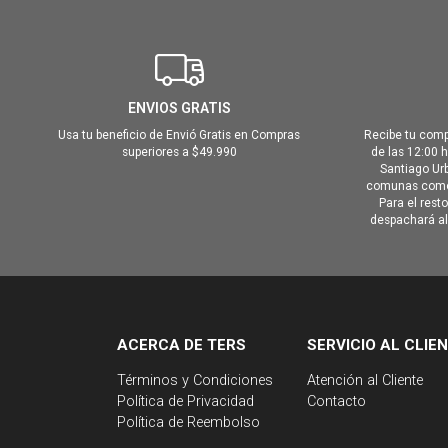
ENVIOS GRATIS
Usa tu beneficio de Envió Gratis en Compras
Recibe tu comp
superiores a $49.990
de las 12:00 
Santiago Urb
comunas como 
Para el rest
despachará al 
ACERCA DE TERS
SERVICIO AL CLIE
Términos y Condiciones
Atención al Cliente
Política de Privacidad
Contacto
Política de Reembolso