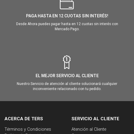
PAGA HASTA EN 12 CUOTAS SIN INTERÉS!
Desde Ahora puedes pagar hasta en 12 cuotas sin interés con
Mercado Pago.
EL MEJOR SERVICIO AL CLIENTE
Nuestro Servicio de atención al cliente solucionará cualquier
inconveniente relacionado con tu pedido.
ACERCA DE TERS
SERVICIO AL CLIENTE
Términos y Condiciones
Atención al Cliente