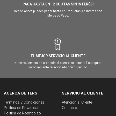
PAGA HASTA EN 12 CUOTAS SIN INTERÉS!
Desde Ahora puedes pagar hasta en 12 cuotas sin interés con
Mercado Pago.
EL MEJOR SERVICIO AL CLIENTE
Nuestro Servicio de atención al cliente solucionará cualquier
inconveniente relacionado con tu pedido.
ACERCA DE TERS
SERVICIO AL CLIENTE
Términos y Condiciones
Atención al Cliente
Política de Privacidad
Contacto
Política de Reembolso