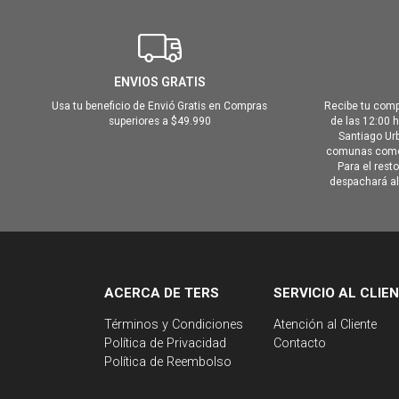
ENVIOS GRATIS
Usa tu beneficio de Envió Gratis en Compras
Recibe tu comp
superiores a $49.990
de las 12:00 
Santiago Urb
comunas como 
Para el rest
despachará al 
ACERCA DE TERS
SERVICIO AL CLIE
Términos y Condiciones
Atención al Cliente
Política de Privacidad
Contacto
Política de Reembolso