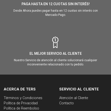
PAGA HASTA EN 12 CUOTAS SIN INTERÉS!
Desde Ahora puedes pagar hasta en 12 cuotas sin interés con
Mercado Pago.
EL MEJOR SERVICIO AL CLIENTE
Nuestro Servicio de atención al cliente solucionará cualquier
inconveniente relacionado con tu pedido.
ACERCA DE TERS
SERVICIO AL CLIENTE
Términos y Condiciones
Atención al Cliente
Política de Privacidad
Contacto
Política de Reembolso