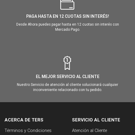
PAGA HASTA EN 12 CUOTAS SIN INTERÉS!
Desde Ahora puedes pagar hasta en 12 cuotas sin interés con
Mercado Pago.
EL MEJOR SERVICIO AL CLIENTE
Nuestro Servicio de atención al cliente solucionará cualquier
inconveniente relacionado con tu pedido.
ACERCA DE TERS
SERVICIO AL CLIENTE
Términos y Condiciones
Atención al Cliente