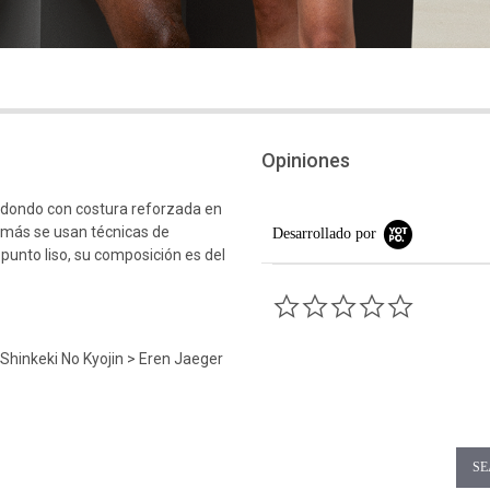
Opiniones
edondo con costura reforzada en
emás se usan técnicas de
Desarrollado por
 punto liso, su composición es del
0.0 star rati
 Shinkeki No Kyojin > Eren Jaeger
SE