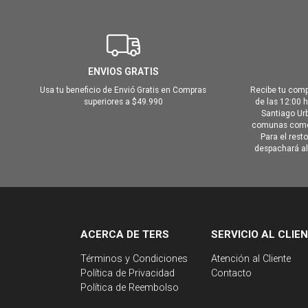
ENVIOS GRATIS
Usa tu beneficio de Envió Gratis en Compras
Recibe tu comp
superiores a $49.990
de las 12:00 
Santiago Urb
comunas como 
Para el rest
despachará al 
ACERCA DE TERS
SERVICIO AL CLIE
Términos y Condiciones
Atención al Cliente
Política de Privacidad
Contacto
Política de Reembolso