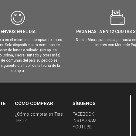
ENVIOS EN EL DIA
PAGA HASTA EN 12 CUOTAS S
ra en el mismo día comprando antes
Desde Ahora puedes pagar hasta en
hrs. Solo disponible para comunas de
interés con Mercado Pa
ano de lunes a sábado. (No aplica
Colina, Padre Hurtado y otras más).
o de comunas del país su pedido se
siguiente día hábil de la fecha de la
compra.
NTE
CÓMO COMPRAR
SÍGUENOS
¿Cómo comprar en Ters
FACEBOOK
Textil?
INSTAGRAM
YOUTUBE