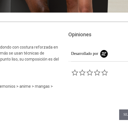
Opiniones
edondo con costura reforzada en
emás se usan técnicas de
Desarrollado por
 punto liso, su composición es del
0.0 star rati
 demonios > anime > mangas >
SE