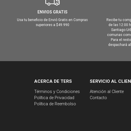
ENVIOS GRATIS
Usa tu beneficio de Envió Gratis en Compras
Recibe tu comp
superiores a $49.990
de las 12:00 
Santiago Urb
comunas como 
Para el rest
despachará al 
ACERCA DE TERS
SERVICIO AL CLIE
Términos y Condiciones
Atención al Cliente
Política de Privacidad
Contacto
Política de Reembolso