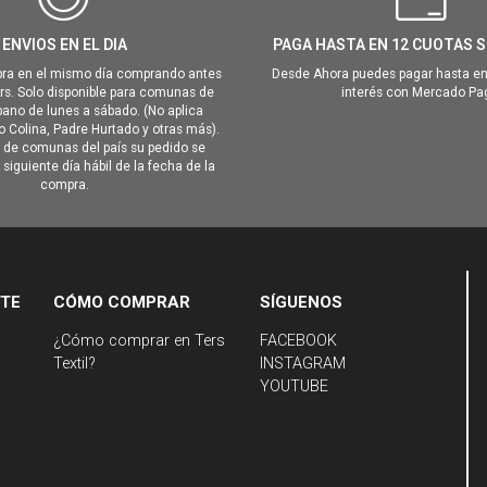
ENVIOS EN EL DIA
PAGA HASTA EN 12 CUOTAS S
ra en el mismo día comprando antes
Desde Ahora puedes pagar hasta en
hrs. Solo disponible para comunas de
interés con Mercado Pa
ano de lunes a sábado. (No aplica
Colina, Padre Hurtado y otras más).
o de comunas del país su pedido se
siguiente día hábil de la fecha de la
compra.
NTE
CÓMO COMPRAR
SÍGUENOS
¿Cómo comprar en Ters
FACEBOOK
Textil?
INSTAGRAM
YOUTUBE