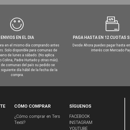
ENVIOS EN EL DIA
PAGA HASTA EN 12 CUOTAS S
ra en el mismo día comprando antes
Desde Ahora puedes pagar hasta en
hrs. Solo disponible para comunas de
interés con Mercado Pa
ano de lunes a sábado. (No aplica
Colina, Padre Hurtado y otras más).
o de comunas del país su pedido se
siguiente día hábil de la fecha de la
compra.
NTE
CÓMO COMPRAR
SÍGUENOS
¿Cómo comprar en Ters
FACEBOOK
Textil?
INSTAGRAM
YOUTUBE