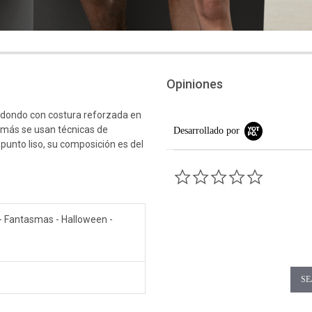
Opiniones
edondo con costura reforzada en
emás se usan técnicas de
Desarrollado por
 punto liso, su composición es del
0.0 star rati
- Fantasmas - Halloween -
SE