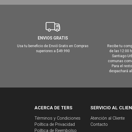
ENVIOS GRATIS
Usa tu beneficio de Envió Gratis en Compras
Recibe tu comp
superiores a $49.990
de las 12:00 
Santiago Urb
comunas como 
Para el rest
despachará al 
ACERCA DE TERS
SERVICIO AL CLIE
Términos y Condiciones
Atención al Cliente
Política de Privacidad
Contacto
Política de Reembolso