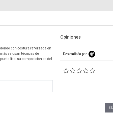
Opiniones
edondo con costura reforzada en
emás se usan técnicas de
Desarrollado por
 punto liso, su composición es del
0.0 star rati
SE