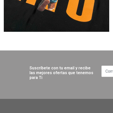
Suscríbete con tu email y recibe
las mejores ofertas que tenemos
para Ti