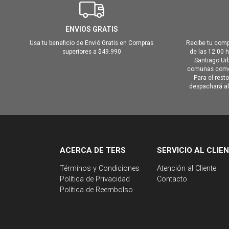
ENVIOS GRATIS
Usa tu beneficio de Envió Gratis en Compras
Recibe tu comp
superiores a $49.990
de las 12:00 
Santiago Urb
comunas como 
Para el rest
despachará al 
ACERCA DE TERS
SERVICIO AL CLIE
Términos y Condiciones
Atención al Cliente
Política de Privacidad
Contacto
Política de Reembolso