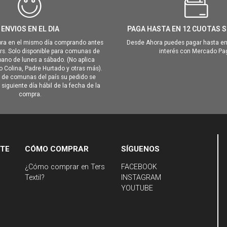
ENVIOS EN EL DIA
PAGA HASTA EN 12 CUOTAS S
ra en el mismo día comprando antes
Desde Ahora puedes pagar hasta en
hrs. Solo disponible para comunas de
interés con Mercado Pa
ano de lunes a sábado. (No aplica
Colina, Padre Hurtado y otras más).
o de comunas del país su pedido se
siguiente día hábil de la fecha de la
compra.
NTE
CÓMO COMPRAR
SÍGUENOS
¿Cómo comprar en Ters
FACEBOOK
Textil?
INSTAGRAM
YOUTUBE