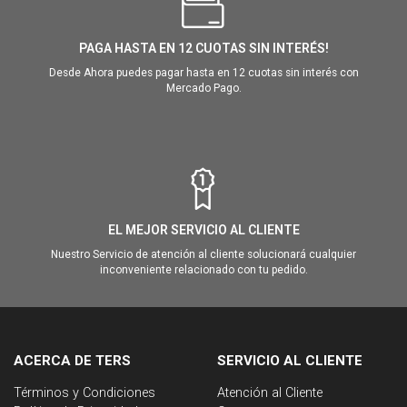
PAGA HASTA EN 12 CUOTAS SIN INTERÉS!
Desde Ahora puedes pagar hasta en 12 cuotas sin interés con
Mercado Pago.
EL MEJOR SERVICIO AL CLIENTE
Nuestro Servicio de atención al cliente solucionará cualquier
inconveniente relacionado con tu pedido.
ACERCA DE TERS
SERVICIO AL CLIENTE
Términos y Condiciones
Atención al Cliente