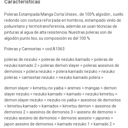
Características
Poleras Estampada Manga Corta Unisex , de 100% algodón , cuello
redondo con costura reforzada en hombros, estampado vinilo de
poliuretano y termotransferencia, además se usan técnicas de
pinturas al agua de alta resistencia. Nuestras poleras son de
algodón punto liso, su composición es del 100 %.
Poleras y Camisetas > cod:A1063
poleras de nezuko > poleras de nezuko kamado > poleras de
nezuko kamado 2 > poleras demon slayer > poleras asesinos de
demonios > polera nezuko > polera kamado nezuko > nezuko
poleras > camisetas nezuko > nezuko kamado polera >
demon slayer > kimetsu no yaiba > animes > mangas > demon
slayer nezuko > nezuko kamado > kamado > nezuko kimetsu >
demon slayer nezuko > nezuko no yaiba > asesinos de demonios
> kimetsu kamado > kamados > kimetsu demon > asesinos de
demonios 2 > asesinos de demonios 3 > asesino de demonio >
nezuko asesino de demonios > demonio asesino > japones >
japon asesino de demonios > kamado nezuko 1 > kamado 2 >