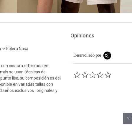
Opiniones
a > Polera Nasa
Desarrollado por
 con costura reforzada en
emás se usan técnicas de
0.0 star rati
 punto liso, su composición es del
ponible en variadas tallas con
iseños exclusivos , originales y
SE