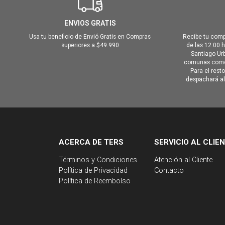
ENVIOS GRATIS
Usa tu beneficio de Envió Gratis en Compras
Recibe tu comp
superiores a $49.990
de las 12:00 
Santiago Urb
comunas como 
Para el rest
despachará al 
ACERCA DE TERS
SERVICIO AL CLIE
Términos y Condiciones
Atención al Cliente
Política de Privacidad
Contacto
Política de Reembolso