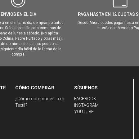
ENVIOS EN EL DIA
PAGA HASTA EN 12 CUOTAS S
ra en el mismo día comprando antes
Desde Ahora puedes pagar hasta en
hrs. Solo disponible para comunas de
interés con Mercado Pa
ano de lunes a sábado. (No aplica
Colina, Padre Hurtado y otras más).
o de comunas del país su pedido se
siguiente día hábil de la fecha de la
compra.
NTE
CÓMO COMPRAR
SÍGUENOS
¿Cómo comprar en Ters
FACEBOOK
Textil?
INSTAGRAM
YOUTUBE