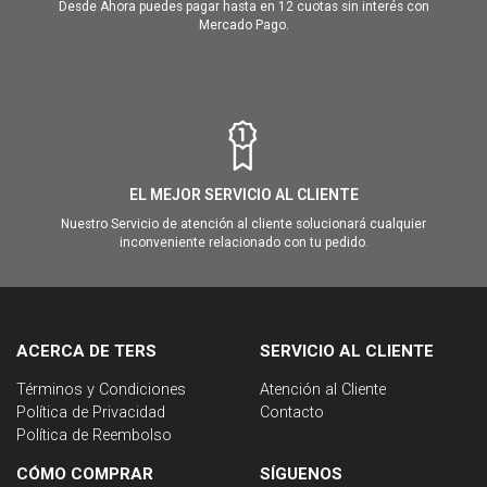
Desde Ahora puedes pagar hasta en 12 cuotas sin interés con
Mercado Pago.
EL MEJOR SERVICIO AL CLIENTE
Nuestro Servicio de atención al cliente solucionará cualquier
inconveniente relacionado con tu pedido.
ACERCA DE TERS
SERVICIO AL CLIENTE
Términos y Condiciones
Atención al Cliente
Política de Privacidad
Contacto
Política de Reembolso
CÓMO COMPRAR
SÍGUENOS