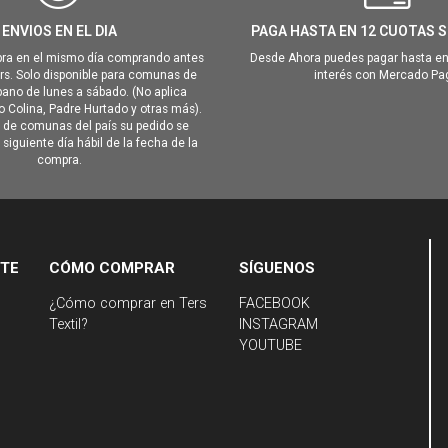
ENVIOS EN EL DIA
PAGA HASTA EN 12 CUOTAS S
ra en el mismo día comprando antes
Desde Ahora puedes pagar hasta en
hrs. Solo disponible para comunas de
interés con Mercado Pa
ano de lunes a sábado. (No aplica
Colina, Padre Hurtado y otras más).
o de comunas del país su pedido se
siguiente día hábil de la fecha de la
compra.
NTE
CÓMO COMPRAR
SÍGUENOS
¿Cómo comprar en Ters
FACEBOOK
Textil?
INSTAGRAM
YOUTUBE