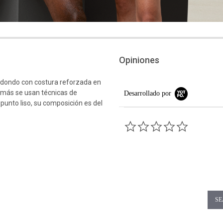
Opiniones
edondo con costura reforzada en
emás se usan técnicas de
Desarrollado por
 punto liso, su composición es del
0.0 star rati
SE