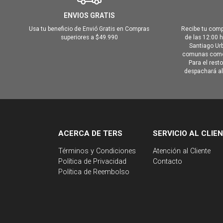
ENVIOS GRATIS
Usa tu beneficio de Envió Gratis en Compras
Recibe tu comp
superiores a $49.990
de las 12:00 
Santiago Urb
comunas como 
Para el rest
despachará al 
ACERCA DE TERS
SERVICIO AL CLIE
Términos y Condiciones
Atención al Cliente
Política de Privacidad
Contacto
Política de Reembolso