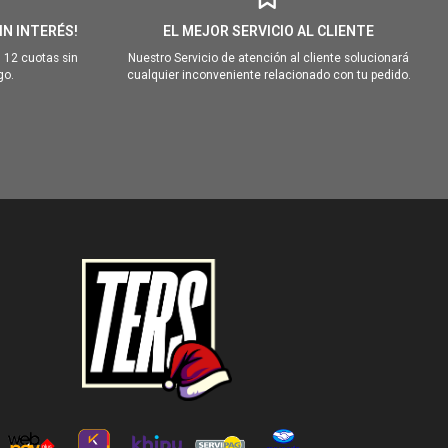
IN INTERÉS!
EL MEJOR SERVICIO AL CLIENTE
 12 cuotas sin
Nuestro Servicio de atención al cliente solucionará
go.
cualquier inconveniente relacionado con tu pedido.