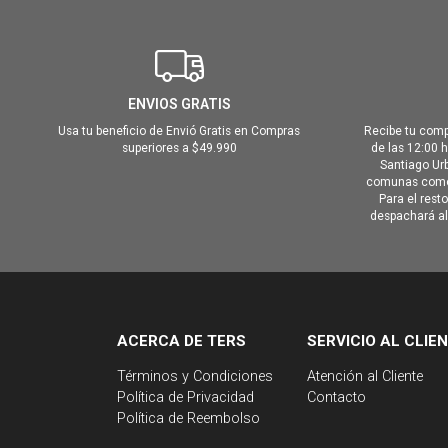
ENVIOS GRATIS
Usa tu beneficio de Envió Gratis en Compras
Recibe tu comp
superiores a $49.990
de las 12:00 
Santiago Urb
comunas como 
Para el rest
despachará al 
ACERCA DE TERS
SERVICIO AL CLIE
Términos y Condiciones
Atención al Cliente
Política de Privacidad
Contacto
Política de Reembolso