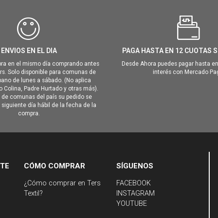
ENVIOS EN EL DIA
PAGA HASTA EN 12 CUOTAS S
ra en el mismo día comprando antes
Desde Ahora puedes pagar hasta en
hrs. Solo disponible para comunas de
interés con Mercado Pa
ano de lunes a sábado. (No aplica
Colina, Padre Hurtado y otras más).
o de comunas del país su pedido se
siguiente día hábil de la fecha de la
compra.
NTE
CÓMO COMPRAR
SÍGUENOS
¿Cómo comprar en Ters
FACEBOOK
Textil?
INSTAGRAM
YOUTUBE