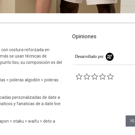
Opiniones
 con costura reforzada en
emás se usan técnicas de
Desarrollado por
 punto liso, su composición es del
0.0 star rati
as > poleras algodón > poleras
mpadas personalizadas de date a
aticos y fanaticas de a date live
apon > otaku > waifu > deto a
SE