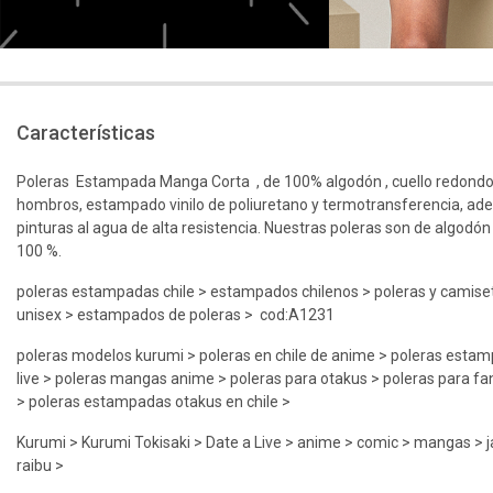
Características
Poleras Estampada Manga Corta , de 100% algodón , cuello redondo
hombros, estampado vinilo de poliuretano y termotransferencia, ad
pinturas al agua de alta resistencia. Nuestras poleras son de algodón
100 %.
poleras estampadas chile > estampados chilenos > poleras y camiset
unisex > estampados de poleras > cod:A1231
poleras modelos kurumi > poleras en chile de anime > poleras esta
live > poleras mangas anime > poleras para otakus > poleras para fan
> poleras estampadas otakus en chile >
Kurumi > Kurumi Tokisaki > Date a Live > anime > comic > mangas > j
raibu >