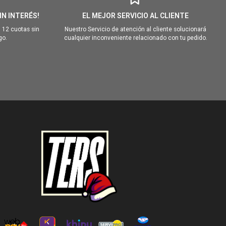
IN INTERÉS!
EL MEJOR SERVICIO AL CLIENTE
 12 cuotas sin
Nuestro Servicio de atención al cliente solucionará
go.
cualquier inconveniente relacionado con tu pedido.