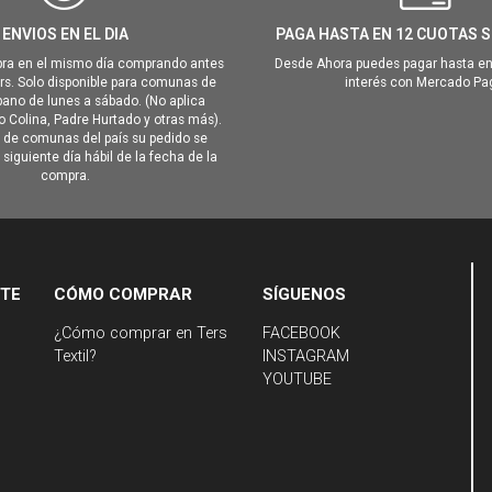
ENVIOS EN EL DIA
PAGA HASTA EN 12 CUOTAS S
ra en el mismo día comprando antes
Desde Ahora puedes pagar hasta en
hrs. Solo disponible para comunas de
interés con Mercado Pa
ano de lunes a sábado. (No aplica
Colina, Padre Hurtado y otras más).
o de comunas del país su pedido se
siguiente día hábil de la fecha de la
compra.
NTE
CÓMO COMPRAR
SÍGUENOS
¿Cómo comprar en Ters
FACEBOOK
Textil?
INSTAGRAM
YOUTUBE