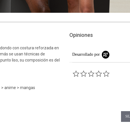
Opiniones
edondo con costura reforzada en
emás se usan técnicas de
Desarrollado por
 punto liso, su composición es del
0.0 star rati
io > anime > mangas
SE