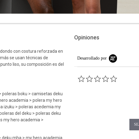
Opiniones
edondo con costura reforzada en
emás se usan técnicas de
Desarrollado por
 punto liso, su composición es del
0.0 star rati
> poleras boku > camisetas deku
 hero academia > polera my hero
ia izuku > poleras acedemia my
poleras del deku > poleras deku
as my hero academia >
SE
A > deku mha > my hero academia