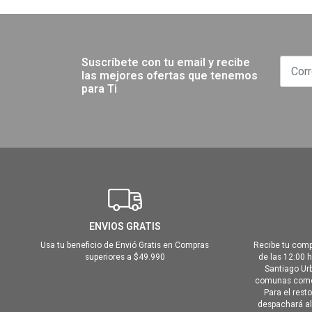
Suscríbete con tu email y recibe
las mejores ofertas que tenemos
para Ti
ENVIOS GRATIS
Usa tu beneficio de Envió Gratis en Compras
Recibe tu comp
superiores a $49.990
de las 12:00 
Santiago Urb
comunas como 
Para el rest
despachará al 