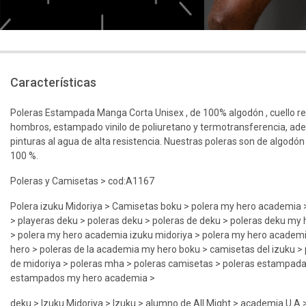
Características
Poleras Estampada Manga Corta Unisex , de 100% algodón , cuello r
hombros, estampado vinilo de poliuretano y termotransferencia, ad
pinturas al agua de alta resistencia. Nuestras poleras son de algodón
100 %.
Poleras y Camisetas > cod:A1167
Polera izuku Midoriya > Camisetas boku > polera my hero academia 
> playeras deku > poleras deku > poleras de deku > poleras deku my
> polera my hero academia izuku midoriya > polera my hero academ
hero > poleras de la academia my hero boku > camisetas del izuku > 
de midoriya > poleras mha > poleras camisetas > poleras estampad
estampados my hero academia >
deku > Izuku Midoriya > Izuku > alumno de All Might > academia U.