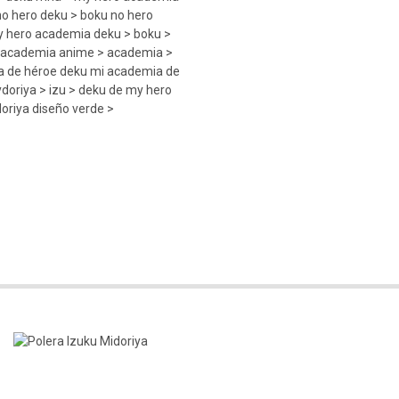
no hero deku > boku no hero
 hero academia deku > boku >
> academia anime > academia >
a de héroe deku mi academia de
oriya > izu > deku de my hero
oriya diseño verde >