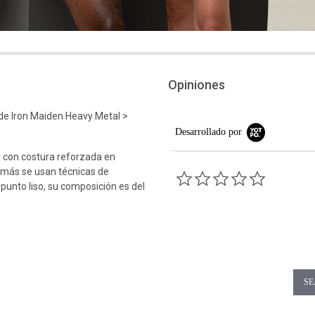
Opiniones
e Iron Maiden Heavy Metal >
Desarrollado por
 con costura reforzada en
emás se usan técnicas de
0.0 star rati
 punto liso, su composición es del
SE