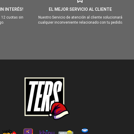
IN INTERÉS!
EL MEJOR SERVICIO AL CLIENTE
 12 cuotas sin
Nuestro Servicio de atención al cliente solucionará
go.
cualquier inconveniente relacionado con tu pedido.