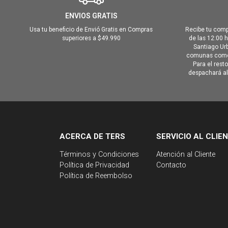
ENVIOS GRATIS
Usa tu beneficio de Envió Gratis en Compras
Recibe tu comp
superiores a $49.990
de las 12:00 
Santiago Urb
comunas como 
Para el rest
despachará al 
ACERCA DE TERS
SERVICIO AL CLIE
Términos y Condiciones
Atención al Cliente
Política de Privacidad
Contacto
Política de Reembolso