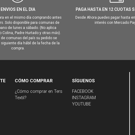
ENVIOS EN EL DIA
PAGA HASTA EN 12 CUOTAS S
ra en el mismo día comprando antes
Desde Ahora puedes pagar hasta en
hrs. Solo disponible para comunas de
interés con Mercado Pa
ano de lunes a sábado. (No aplica
Colina, Padre Hurtado y otras más).
o de comunas del país su pedido se
siguiente día hábil de la fecha de la
compra.
NTE
CÓMO COMPRAR
SÍGUENOS
¿Cómo comprar en Ters
FACEBOOK
Textil?
INSTAGRAM
YOUTUBE