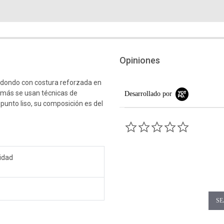
Opiniones
edondo con costura reforzada en
emás se usan técnicas de
Desarrollado por
 punto liso, su composición es del
0.0 star rati
vidad
SE