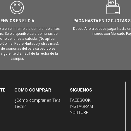
ENVIOS EN EL DIA
PAGA HASTA EN 12 CUOTAS S
ra en el mismo día comprando antes
Desde Ahora puedes pagar hasta en
hrs. Solo disponible para comunas de
interés con Mercado Pa
ano de lunes a sábado. (No aplica
Colina, Padre Hurtado y otras más).
o de comunas del país su pedido se
siguiente día hábil de la fecha de la
compra.
NTE
CÓMO COMPRAR
SÍGUENOS
¿Cómo comprar en Ters
FACEBOOK
Textil?
INSTAGRAM
YOUTUBE