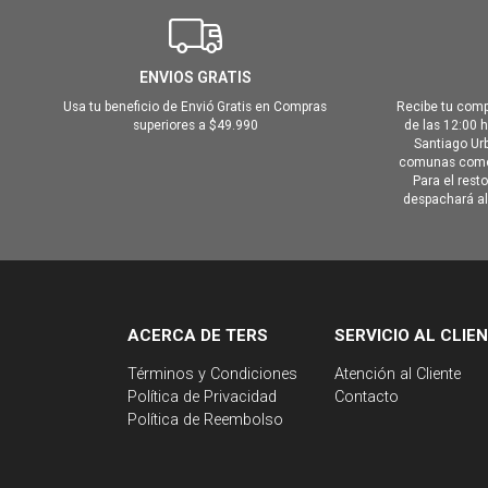
ENVIOS GRATIS
Usa tu beneficio de Envió Gratis en Compras
Recibe tu comp
superiores a $49.990
de las 12:00 
Santiago Urb
comunas como 
Para el rest
despachará al 
ACERCA DE TERS
SERVICIO AL CLIE
Términos y Condiciones
Atención al Cliente
Política de Privacidad
Contacto
Política de Reembolso