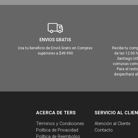
ENVIOS GRATIS
Usa tu beneficio de Envió Gratis en Compras
Recibe tu comp
superiores a $49.990
de las 12:00 
Santiago Urb
comunas como 
Para el rest
despachará al 
ACERCA DE TERS
SERVICIO AL CLIE
Términos y Condiciones
Atención al Cliente
Política de Privacidad
Contacto
Política de Reembolso