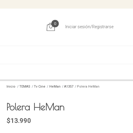
0
Iniciar sesión/Registrarse
Inicio
TEMAS
Tv Cine
HeMan
A1357
Polera HeMan
Polera HeMan
$13.990