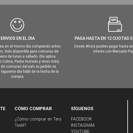
ENVIOS EN EL DIA
PAGA HASTA EN 12 CUOTAS S
ra en el mismo día comprando antes
Desde Ahora puedes pagar hasta en
hrs. Solo disponible para comunas de
interés con Mercado Pa
ano de lunes a sábado. (No aplica
Colina, Padre Hurtado y otras más).
o de comunas del país su pedido se
siguiente día hábil de la fecha de la
compra.
NTE
CÓMO COMPRAR
SÍGUENOS
¿Cómo comprar en Ters
FACEBOOK
Textil?
INSTAGRAM
YOUTUBE