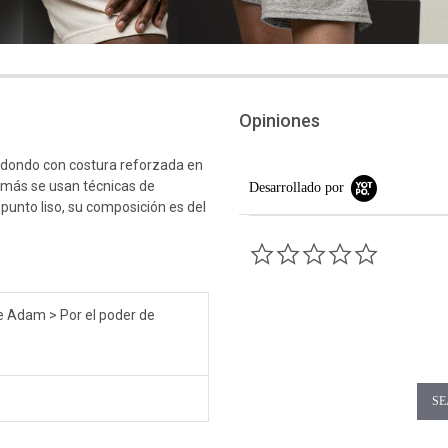
Opiniones
edondo con costura reforzada en
emás se usan técnicas de
Desarrollado por
 punto liso, su composición es del
0.0 star rati
e Adam > Por el poder de
SE