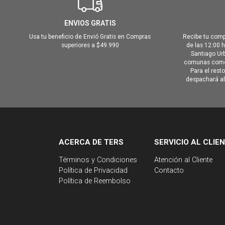
ENVIOS GRATIS
Usa tu beneficio de Envió Gratis en Compras
Recibe tu comp
superiores a $49.990
de las 12:00 
Santiago Urb
comunas como 
Para el rest
despachará al 
ACERCA DE TERS
SERVICIO AL CLIE
Términos y Condiciones
Atención al Cliente
Política de Privacidad
Contacto
Política de Reembolso