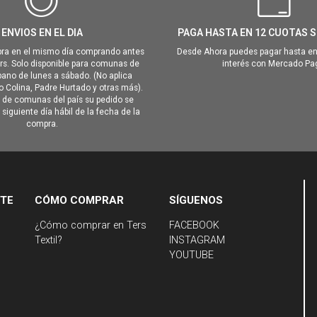
ENVIOS EN EL DIA
PAGA HASTA EN 12 CUOTAS S
ra en el mismo día comprando antes
Desde Ahora puedes pagar hasta en
hrs. Solo disponible para comunas de
interés con Mercado Pa
ano de lunes a sábado. (No aplica
Colina, Padre Hurtado y otras más).
o de comunas del país su pedido se
siguiente día hábil de la fecha de la
compra.
NTE
CÓMO COMPRAR
SÍGUENOS
¿Cómo comprar en Ters
FACEBOOK
Textil?
INSTAGRAM
YOUTUBE