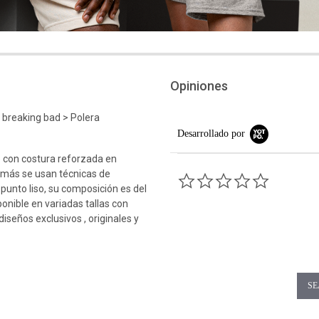
Opiniones
 breaking bad > Polera
Desarrollado por
 con costura reforzada en
emás se usan técnicas de
0.0 star rati
 punto liso, su composición es del
ponible en variadas tallas con
iseños exclusivos , originales y
SE