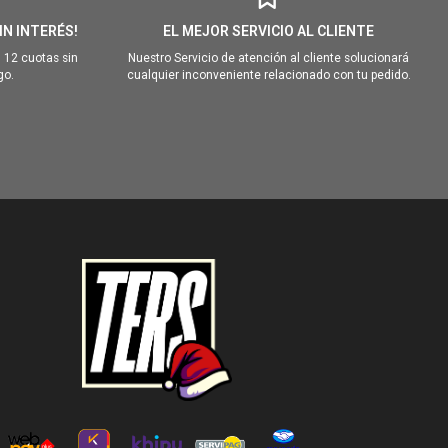
IN INTERÉS!
EL MEJOR SERVICIO AL CLIENTE
 12 cuotas sin
Nuestro Servicio de atención al cliente solucionará
go.
cualquier inconveniente relacionado con tu pedido.