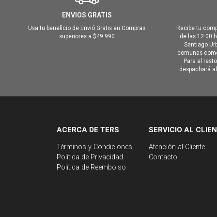
ENVIOS GRATIS
Usa tu beneficio de Envió Gratis en Compras
Recibe tu comp
superiores a $49.990
de las 12:00 
Santiago Urb
comunas como 
Para el rest
despachará al 
ACERCA DE TERS
SERVICIO AL CLIE
Términos y Condiciones
Atención al Cliente
Política de Privacidad
Contacto
Política de Reembolso