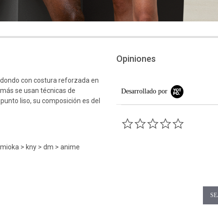
Opiniones
edondo con costura reforzada en
emás se usan técnicas de
Desarrollado por
 punto liso, su composición es del
0.0 star rati
omioka > kny > dm > anime
SE