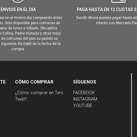
ENVIOS EN EL DIA
PAGA HASTA EN 12 CUOTAS S
ra en el mismo día comprando antes
Desde Ahora puedes pagar hasta en
hrs. Solo disponible para comunas de
interés con Mercado Pa
ano de lunes a sábado. (No aplica
Colina, Padre Hurtado y otras más).
o de comunas del país su pedido se
siguiente día hábil de la fecha de la
compra.
NTE
CÓMO COMPRAR
SÍGUENOS
¿Cómo comprar en Ters
FACEBOOK
Textil?
INSTAGRAM
YOUTUBE