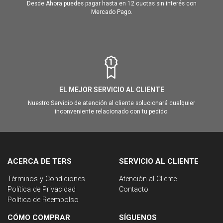
Desde Ahora puedes pagar hasta en 12 cuotas sin interés con
Mercado Pago.
EL MEJOR SERVICIO AL CLIENTE
Nuestro Servicio de atención al cliente solucionará cualquier
inconveniente relacionado con tu pedido.
ACERCA DE TERS
SERVICIO AL CLIENTE
Términos y Condiciones
Atención al Cliente
Política de Privacidad
Contacto
Política de Reembolso
CÓMO COMPRAR
SÍGUENOS