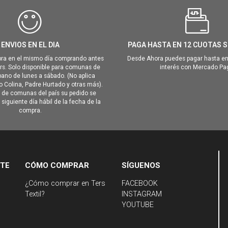
ENVIOS EN EL DIA
PAGA HASTA EN 12 CUOTAS S
ra en el mismo día comprando antes
Desde Ahora puedes pagar hasta en
hrs. Solo disponible para comunas de
interés con Mercado Pa
ano de lunes a sábado. (No aplica
Colina, Padre Hurtado y otras más).
o de comunas del país su pedido se
siguiente día hábil de la fecha de la
compra.
NTE
CÓMO COMPRAR
SÍGUENOS
¿Cómo comprar en Ters
FACEBOOK
Textil?
INSTAGRAM
YOUTUBE