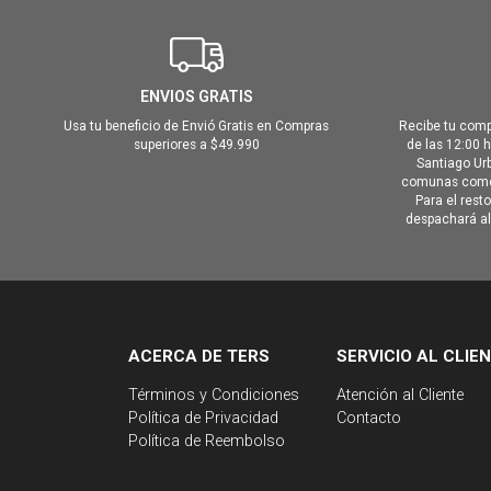
ENVIOS GRATIS
Usa tu beneficio de Envió Gratis en Compras
Recibe tu comp
superiores a $49.990
de las 12:00 
Santiago Urb
comunas como 
Para el rest
despachará al 
ACERCA DE TERS
SERVICIO AL CLIE
Términos y Condiciones
Atención al Cliente
Política de Privacidad
Contacto
Política de Reembolso