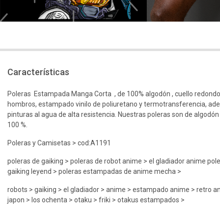
Características
Poleras Estampada Manga Corta , de 100% algodón , cuello redondo
hombros, estampado vinilo de poliuretano y termotransferencia, ad
pinturas al agua de alta resistencia. Nuestras poleras son de algodón
100 %.
Poleras y Camisetas > cod:A1191
poleras de gaiking > poleras de robot anime > el gladiador anime pole
gaiking leyend > poleras estampadas de anime mecha >
robots > gaiking > el gladiador > anime > estampado anime > retro a
japon > los ochenta > otaku > friki > otakus estampados >