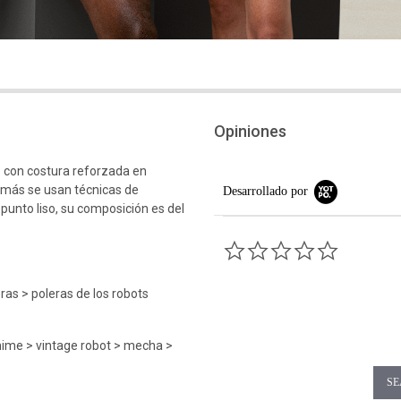
Opiniones
 con costura reforzada en
emás se usan técnicas de
Desarrollado por
 punto liso, su composición es del
0.0 star rati
ras > poleras de los robots
nime > vintage robot > mecha >
SE