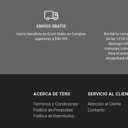
ENVIOS GRATIS
Usa tu beneficio de Envió Gratis en Compras
Recibe tu comp
superiores a $49.990
de las 12:00 
Santiago Urb
comunas como 
Para el rest
despachará al 
ACERCA DE TERS
SERVICIO AL CLIE
Términos y Condiciones
Atención al Cliente
Política de Privacidad
Contacto
Política de Reembolso