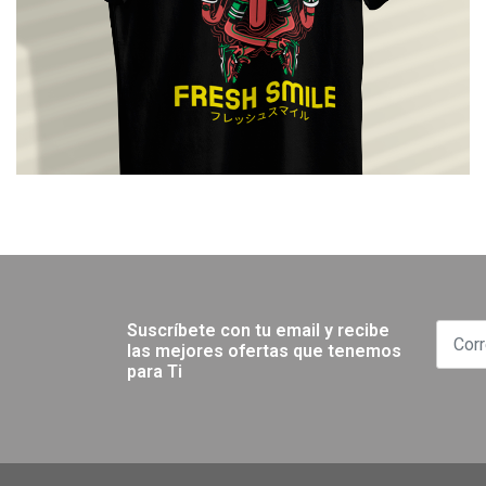
Suscríbete con tu email y recibe
las mejores ofertas que tenemos
para Ti