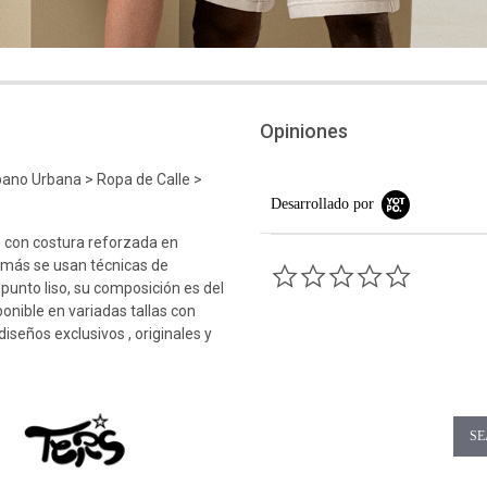
Opiniones
bano Urbana > Ropa de Calle >
Desarrollado por
 con costura reforzada en
emás se usan técnicas de
0.0 star rati
 punto liso, su composición es del
ponible en variadas tallas con
iseños exclusivos , originales y
SE