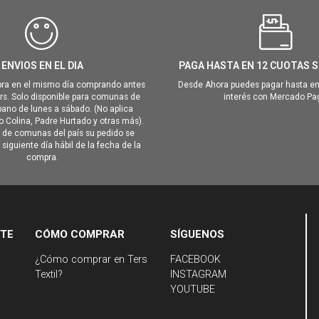
ENVIOS EN EL DIA
PAGA HASTA EN 12 CUOTAS S
ra en el mismo día comprando antes
Desde Ahora puedes pagar hasta en
hrs. Solo disponible para comunas de
interés con Mercado Pa
ano de lunes a sábado. (No aplica
Colina, Padre Hurtado y otras más).
o de comunas del país su pedido se
siguiente día hábil de la fecha de la
compra.
NTE
CÓMO COMPRAR
SÍGUENOS
¿Cómo comprar en Ters
FACEBOOK
Textil?
INSTAGRAM
YOUTUBE