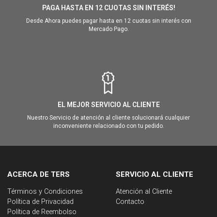
PAGA HASTA EN 12 CUOTAS SIN INTERÉS!
Desde Ahora puedes pagar hasta en 12 cuotas sin interés con
Mercado Pago.
EL MEJOR SERVICIO AL CLIENTE
Nuestro Servicio de atención al cliente solucionará cualquier
inconveniente relacionado con tu pedido.
ACERCA DE TERS
SERVICIO AL CLIENTE
Términos y Condiciones
Atención al Cliente
Política de Privacidad
Contacto
Política de Reembolso