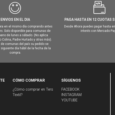
ENVIOS EN EL DIA
PAGA HASTA EN 12 CUOTAS S
ra en el mismo día comprando antes
Desde Ahora puedes pagar hasta en
hrs. Solo disponible para comunas de
interés con Mercado Pa
ano de lunes a sábado. (No aplica
Colina, Padre Hurtado y otras más).
o de comunas del país su pedido se
siguiente día hábil de la fecha de la
compra.
NTE
CÓMO COMPRAR
SÍGUENOS
¿Cómo comprar en Ters
FACEBOOK
Textil?
INSTAGRAM
YOUTUBE