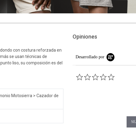
Opiniones
edondo con costura reforzada en
emás se usan técnicas de
Desarrollado por
 punto liso, su composición es del
0.0 star rati
onio Motosierra > Cazador de
SE