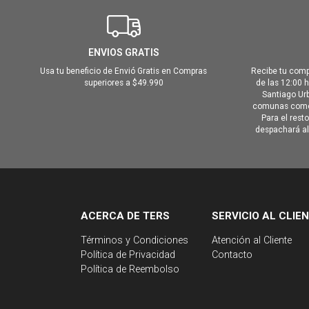
ENVIOS GRATIS
Usa tu beneficio de Envió Gratis en Compras
Recibe tu comp
superiores a $49.990
de las 12:00 
Santiago Urb
comunas como 
Para el rest
despachará al 
ACERCA DE TERS
SERVICIO AL CLIE
Términos y Condiciones
Atención al Cliente
Política de Privacidad
Contacto
Política de Reembolso