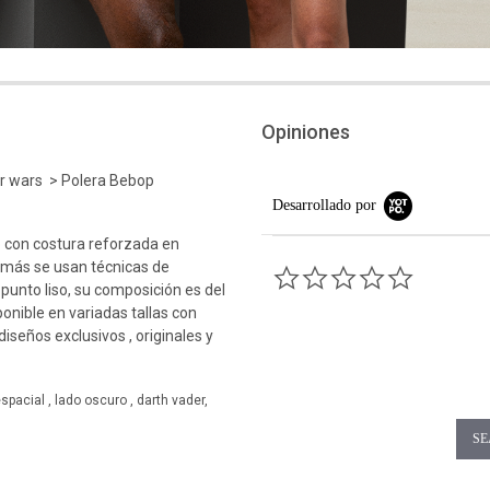
Opiniones
ar wars > Polera Bebop
Desarrollado por
 con costura reforzada en
emás se usan técnicas de
0.0 star rati
 punto liso, su composición es del
ponible en variadas tallas con
iseños exclusivos , originales y
spacial , lado oscuro , darth vader,
SE