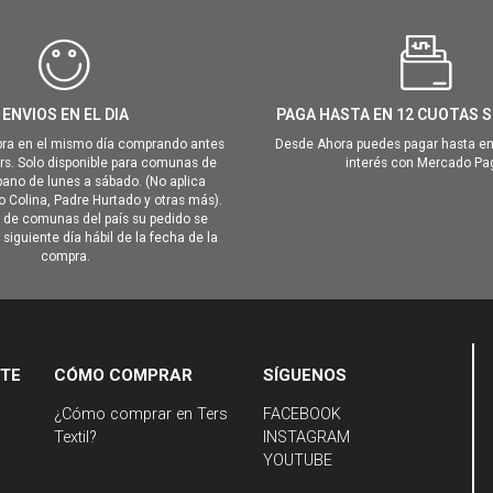
ENVIOS EN EL DIA
PAGA HASTA EN 12 CUOTAS S
ra en el mismo día comprando antes
Desde Ahora puedes pagar hasta en
hrs. Solo disponible para comunas de
interés con Mercado Pa
ano de lunes a sábado. (No aplica
Colina, Padre Hurtado y otras más).
o de comunas del país su pedido se
siguiente día hábil de la fecha de la
compra.
NTE
CÓMO COMPRAR
SÍGUENOS
¿Cómo comprar en Ters
FACEBOOK
Textil?
INSTAGRAM
YOUTUBE