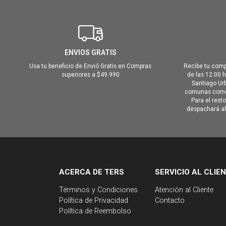
ENVIOS GRATIS
Usa tu beneficio de Envió Gratis en Compras
Recibe tu comp
superiores a $49.990
de las 12:00 
Santiago Urb
comunas como 
Para el rest
despachará al 
ACERCA DE TERS
SERVICIO AL CLIE
Términos y Condiciones
Atención al Cliente
Política de Privacidad
Contacto
Política de Reembolso