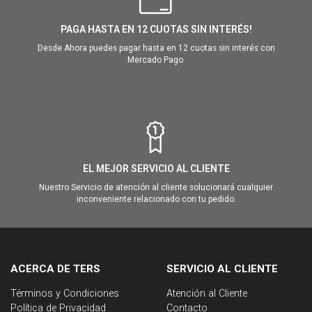
PAGA HASTA EN 12 CUOTAS SIN INTERÉS!
Desde Ahora puedes pagar hasta en 12 cuotas sin interés con
Mercado Pago.
EL MEJOR SERVICIO AL CLIENTE
Nuestro Servicio de atención al cliente solucionará cualquier
inconveniente relacionado con tu pedido.
ACERCA DE TERS
SERVICIO AL CLIENTE
Términos y Condiciones
Atención al Cliente
Política de Privacidad
Contacto