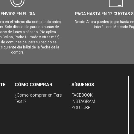
ENVIOS EN EL DIA
PAGA HASTA EN 12 CUOTAS S
ra en el mismo día comprando antes
Desde Ahora puedes pagar hasta en
hrs. Solo disponible para comunas de
interés con Mercado Pa
ano de lunes a sábado. (No aplica
Colina, Padre Hurtado y otras más).
o de comunas del país su pedido se
siguiente día hábil de la fecha de la
compra.
NTE
CÓMO COMPRAR
SÍGUENOS
¿Cómo comprar en Ters
FACEBOOK
Textil?
INSTAGRAM
YOUTUBE