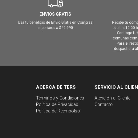
ENVIOS GRATIS
Usa tu beneficio de Envió Gratis en Compras
Recibe tu comp
superiores a $49.990
de las 12:00 
Santiago Urb
comunas como 
Para el rest
despachará al 
ACERCA DE TERS
SERVICIO AL CLIE
Términos y Condiciones
Atención al Cliente
Política de Privacidad
Contacto
Política de Reembolso