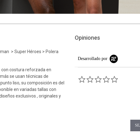
Opiniones
atman > Super Héroes > Polera
Desarrollado por
 con costura reforzada en
emás se usan técnicas de
0.0 star rati
 punto liso, su composición es del
ponible en variadas tallas con
iseños exclusivos , originales y
SE