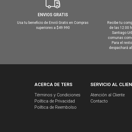
ENVIOS GRATIS
Usa tu beneficio de Envió Gratis en Compras
Recibe tu comp
superiores a $49.990
de las 12:00 
Santiago Urb
comunas como 
Para el rest
despachará al 
ACERCA DE TERS
SERVICIO AL CLIE
Términos y Condiciones
Atención al Cliente
Política de Privacidad
Contacto
Política de Reembolso