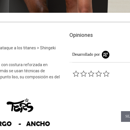
Opiniones
aque a los titanes > Shingeki
Desarrollado por
 con costura reforzada en
emás se usan técnicas de
0.0 star rati
 punto liso, su composición es del
SE