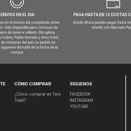
ENVIOS EN EL DIA
PAGA HASTA EN 12 CUOTAS S
ra en el mismo día comprando antes
Desde Ahora puedes pagar hasta en
hrs. Solo disponible para comunas de
interés con Mercado Pa
ano de lunes a sábado. (No aplica
Colina, Padre Hurtado y otras más).
o de comunas del país su pedido se
siguiente día hábil de la fecha de la
compra.
NTE
CÓMO COMPRAR
SÍGUENOS
¿Cómo comprar en Ters
FACEBOOK
Textil?
INSTAGRAM
YOUTUBE