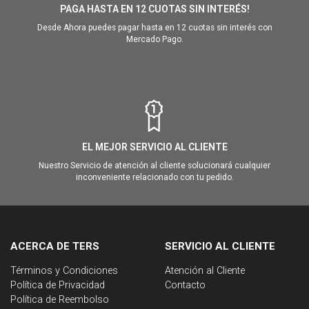
PAGA HASTA EN 12 CUOTAS SIN INTERÉS!
Desde Ahora puedes pagar hasta en 12 cuotas sin interés con
Mercado Pago.
EL MEJOR SERVICIO AL CLIENTE
Nuestro Servicio de atención al cliente solucionará cualquier
inconveniente relacionado con tu pedido.
ACERCA DE TERS
SERVICIO AL CLIENTE
Términos y Condiciones
Atención al Cliente
Política de Privacidad
Contacto
Política de Reembolso