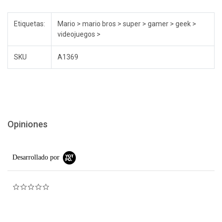
Etiquetas:
Mario > mario bros > super > gamer > geek >
videojuegos >
SKU
A1369
Opiniones
Desarrollado por
0.0 star rating