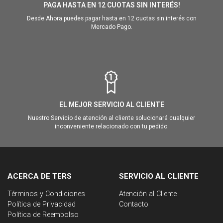
PAGA HASTA EN 12 CUOTAS SIN INTERÉS!
Desde Ahora puedes pagar hasta en 12 cuotas sin interés con
Mercado Pago.
EL MEJOR SERVICIO AL CLIENTE
Nuestro Servicio de atención al cliente solucionará cualquier
inconveniente relacionado con tu pedido.
ACERCA DE TERS
SERVICIO AL CLIENTE
Términos y Condiciones
Atención al Cliente
Política de Privacidad
Contacto
Política de Reembolso