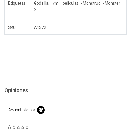
Etiquetas:
Godzilla > vm > peliculas > Monstruo > Monster
>
SKU
A1372
Opiniones
Desarrollado por
0.0 star rating