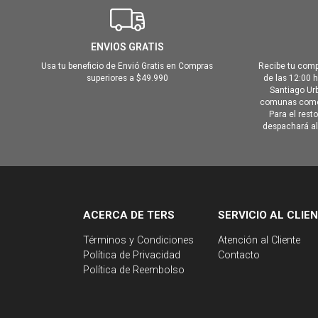
ENVIOS GRATIS
Usa tu beneficio de Envió Gratis en Compras
Recibe tu comp
superiores a $49.990
de las 12:00 
Santiago Urb
comunas como 
Para el rest
despachará al 
ACERCA DE TERS
SERVICIO AL CLIE
Términos y Condiciones
Atención al Cliente
Política de Privacidad
Contacto
Política de Reembolso