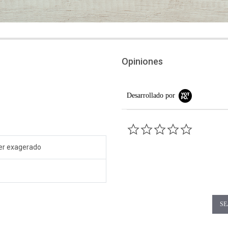
Opiniones
Desarrollado por
0.0 star rati
Ser exagerado
SE