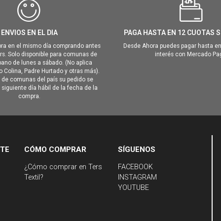
ENVIOS EN EL DIA
PAGA HASTA EN 12 CUOTAS S
ra en el mismo día comprando antes
Desde Ahora puedes pagar hasta en
hrs. Solo disponible para comunas de
interés con Mercado Pa
ano de lunes a sábado. (No aplica
Colina, Padre Hurtado y otras más).
o de comunas del país su pedido se
siguiente día hábil de la fecha de la
compra.
NTE
CÓMO COMPRAR
SÍGUENOS
¿Cómo comprar en Ters
FACEBOOK
Textil?
INSTAGRAM
YOUTUBE