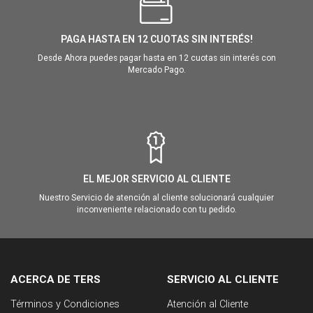
PAGA HASTA EN 12 CUOTAS SIN INTERÉS!
Desde Ahora puedes pagar hasta en 12 cuotas sin interés con
Mercado Pago.
EL MEJOR SERVICIO AL CLIENTE
Nuestro Servicio de atención al cliente solucionará cualquier
inconveniente relacionado con tu pedido.
ACERCA DE TERS
SERVICIO AL CLIENTE
Términos y Condiciones
Atención al Cliente