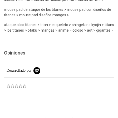
mouse pad de ataque de los titanes > mouse pad con diseños de
titanes > mouse pad diseños mangas >
ataque a los titanes > titan > esqueleto > shingeki no kyojin > titans
> los titanes > otaku > mangas > anime > coloso > aot > gigantes >
Opiniones
Desarrollado por
0.0 star rating