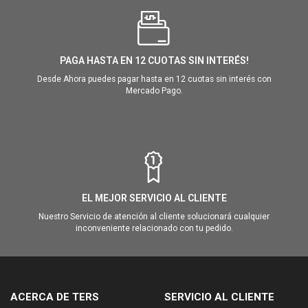
PAGA HASTA EN 12 CUOTAS SIN INTERÉS!
Desde Ahora puedes pagar hasta en 12 cuotas sin interés con
Mercado Pago.
EL MEJOR SERVICIO AL CLIENTE
Nuestro Servicio de atención al cliente solucionará cualquier
inconveniente relacionado con tu pedido.
ACERCA DE TERS
SERVICIO AL CLIENTE