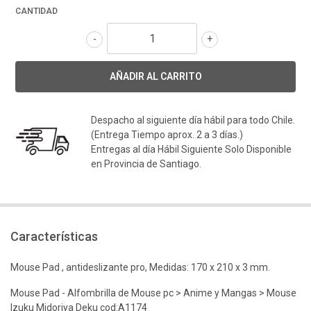
CANTIDAD
-
+
Despacho al siguiente día hábil para todo Chile.
(Entrega Tiempo aprox. 2 a 3 días.)
Entregas al día Hábil Siguiente Solo Disponible
en Provincia de Santiago.
Características
Mouse Pad , antideslizante pro, Medidas: 170 x 210 x 3 mm.
Mouse Pad - Alfombrilla de Mouse pc > Anime y Mangas > Mouse
Izuku Midoriya Deku cod:A1174