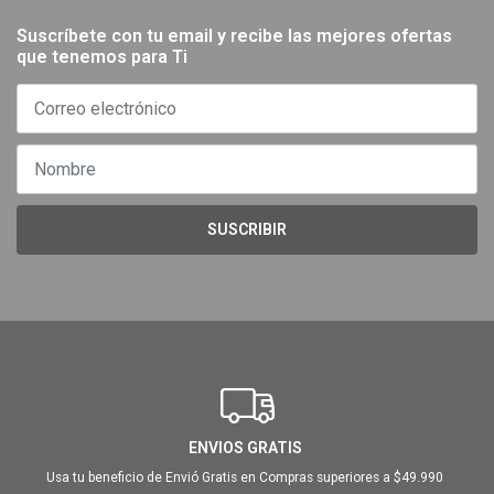
Suscríbete con tu email y recibe las mejores ofertas
que tenemos para Ti
SUSCRIBIR
ENVIOS GRATIS
Usa tu beneficio de Envió Gratis en Compras superiores a $49.990