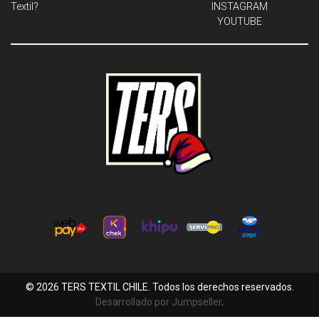
Textil?
INSTAGRAM
YOUTUBE
© 2026 TERS TEXTIL CHILE. Todos los derechos reservados.
Desarrollado por Jumpseller
.