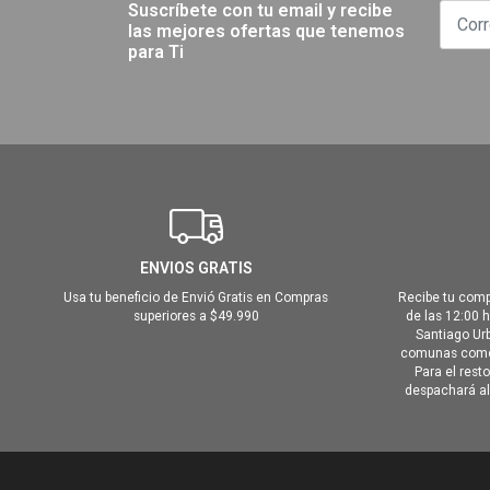
Suscríbete con tu email y recibe
las mejores ofertas que tenemos
para Ti
ENVIOS GRATIS
Usa tu beneficio de Envió Gratis en Compras
Recibe tu comp
superiores a $49.990
de las 12:00 
Santiago Urb
comunas como 
Para el rest
despachará al 