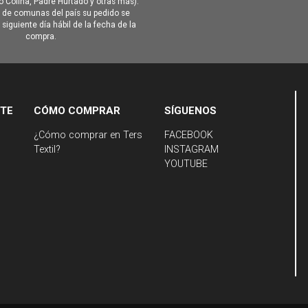
Colina, Padre Hurtado y otras más).
o de comunas del país su pedido se
siguiente día hábil de la fecha de la
compra.
NTE
CÓMO COMPRAR
SÍGUENOS
¿Cómo comprar en Ters
FACEBOOK
Textil?
INSTAGRAM
YOUTUBE