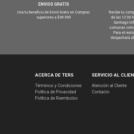
ENVIOS GRATIS
Usa tu beneficio de Envió Gratis en Compras
Recibe tu comp
superiores a $49.990
de las 12:00 
Santiago Urb
comunas como 
Para el rest
despachará al 
ACERCA DE TERS
SERVICIO AL CLIE
Términos y Condiciones
Atención al Cliente
Política de Privacidad
Contacto
Política de Reembolso