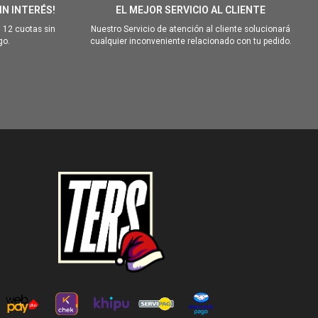
IN INTERÉS!
EL MEJOR SERVICIO AL CLIENTE
 12 cuotas sin
Nuestro Servicio de atención al cliente solucionará
go.
cualquier inconveniente relacionado con tu pedido.