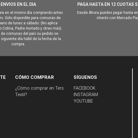
ENVIOS EN EL DIA
PAGA HASTA EN 12 CUOTAS S
ra en el mismo día comprando antes
Desde Ahora puedes pagar hasta en
hrs. Solo disponible para comunas de
interés con Mercado Pa
ano de lunes a sábado. (No aplica
Colina, Padre Hurtado y otras más).
o de comunas del país su pedido se
siguiente día hábil de la fecha de la
compra.
NTE
CÓMO COMPRAR
SÍGUENOS
¿Cómo comprar en Ters
FACEBOOK
Textil?
INSTAGRAM
YOUTUBE