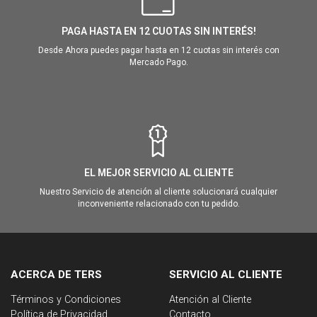
PAGA HASTA EN 12 CUOTAS SIN INTERÉS!
Desde Ahora puedes pagar hasta en 12 cuotas sin interés con
Mercado Pago.
EL MEJOR SERVICIO AL CLIENTE
Nuestro Servicio de atención al cliente solucionará cualquier
inconveniente relacionado con tu pedido.
ACERCA DE TERS
SERVICIO AL CLIENTE
Términos y Condiciones
Atención al Cliente
Política de Privacidad
Contacto