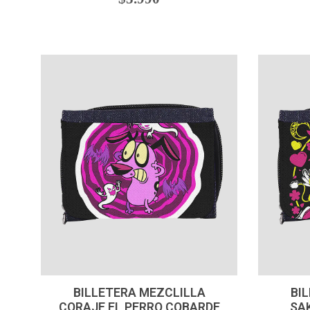
-
+
-
BILLETERA MEZCLILLA
BI
CORAJE EL PERRO COBARDE
SA