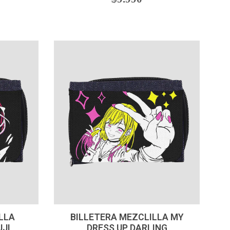
-
+
LLA
BILLETERA MEZCLILLA MY
UJI
DRESS UP DARLING