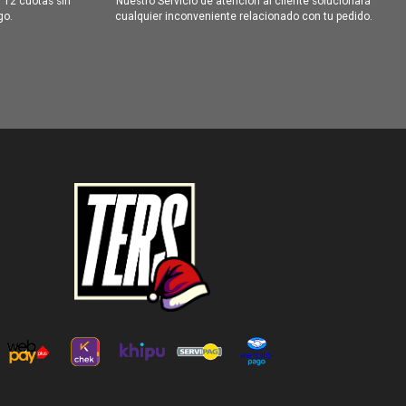
 12 cuotas sin
Nuestro Servicio de atención al cliente solucionará
go.
cualquier inconveniente relacionado con tu pedido.