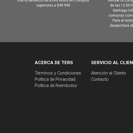
Usa tu beneficio de Envió Gratis en Compras
Recibe tu comp
superiores a $49.990
de las 12:00 
Santiago Urb
comunas como 
Para el rest
despachará al 
ACERCA DE TERS
SERVICIO AL CLIE
Términos y Condiciones
Atención al Cliente
Política de Privacidad
Contacto
Política de Reembolso