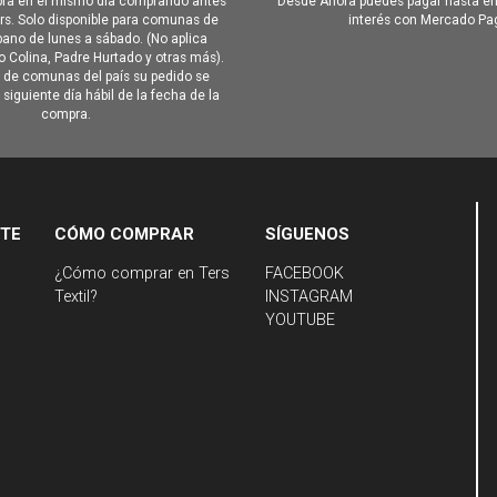
ra en el mismo día comprando antes
Desde Ahora puedes pagar hasta en
hrs. Solo disponible para comunas de
interés con Mercado Pa
ano de lunes a sábado. (No aplica
Colina, Padre Hurtado y otras más).
o de comunas del país su pedido se
siguiente día hábil de la fecha de la
compra.
NTE
CÓMO COMPRAR
SÍGUENOS
¿Cómo comprar en Ters
FACEBOOK
Textil?
INSTAGRAM
YOUTUBE