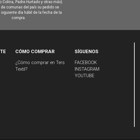
Colina, Padre Hurtado y otras más).
o de comunas del país su pedido se
siguiente día hábil de la fecha de la
compra.
NTE
CÓMO COMPRAR
SÍGUENOS
¿Cómo comprar en Ters
FACEBOOK
Textil?
INSTAGRAM
YOUTUBE